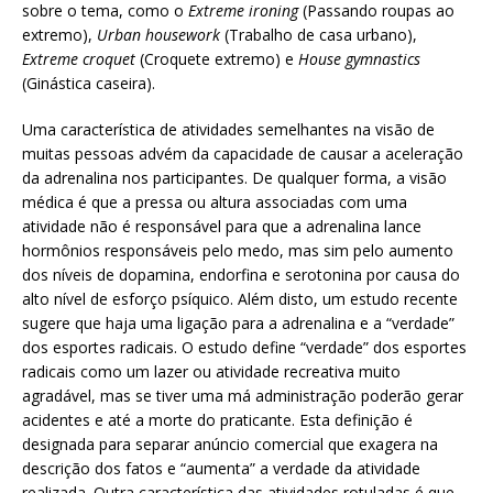
sobre o tema, como o
Extreme ironing
(Passando roupas ao
extremo),
Urban housework
(Trabalho de casa urbano),
Extreme croquet
(Croquete extremo) e
House gymnastics
(Ginástica caseira).
Uma característica de atividades semelhantes na visão de
muitas pessoas advém da capacidade de causar a aceleração
da adrenalina nos participantes. De qualquer forma, a visão
médica é que a pressa ou altura associadas com uma
atividade não é responsável para que a adrenalina lance
hormônios responsáveis pelo medo, mas sim pelo aumento
dos níveis de dopamina, endorfina e serotonina por causa do
alto nível de esforço psíquico. Além disto, um estudo recente
sugere que haja uma ligação para a adrenalina e a “verdade”
dos esportes radicais. O estudo define “verdade” dos esportes
radicais como um lazer ou atividade recreativa muito
agradável, mas se tiver uma má administração poderão gerar
acidentes e até a morte do praticante. Esta definição é
designada para separar anúncio comercial que exagera na
descrição dos fatos e “aumenta” a verdade da atividade
realizada. Outra característica das atividades rotuladas é que